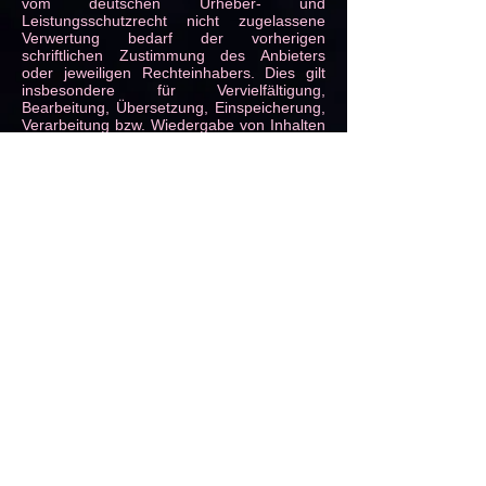
vom deutschen Urheber- und
Leistungsschutzrecht nicht zugelassene
Verwertung bedarf der vorherigen
schriftlichen Zustimmung des Anbieters
oder jeweiligen Rechteinhabers. Dies gilt
insbesondere für Vervielfältigung,
Bearbeitung, Übersetzung, Einspeicherung,
Verarbeitung bzw. Wiedergabe von Inhalten
in Datenbanken oder anderen
elektronischen Medien und Systemen.
Inhalte und Rechte Dritter sind dabei als
solche gekennzeichnet. Die unerlaubte
Vervielfältigung oder Weitergabe einzelner
Inhalte oder kompletter Seiten ist nicht
gestattet und strafbar. Lediglich die
Herstellung von Kopien und Downloads für
den persönlichen, privaten und nicht
kommerziellen Gebrauch ist erlaubt.
Die Darstellung dieser Website in fremden
Frames ist nur mit schriftlicher Erlaubnis
zulässig.
§4 Besondere Nutzungsbedingungen
Soweit besondere Bedingungen für einzelne
Nutzungen dieser Website von den
vorgenannten Paragraphen abweichen,
wird an entsprechender Stelle ausdrücklich
darauf hingewiesen. In diesem Falle gelten